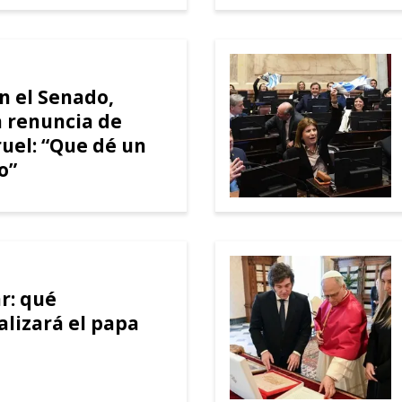
en el Senado,
a renuncia de
ruel: “Que dé un
o”
r: qué
alizará el papa