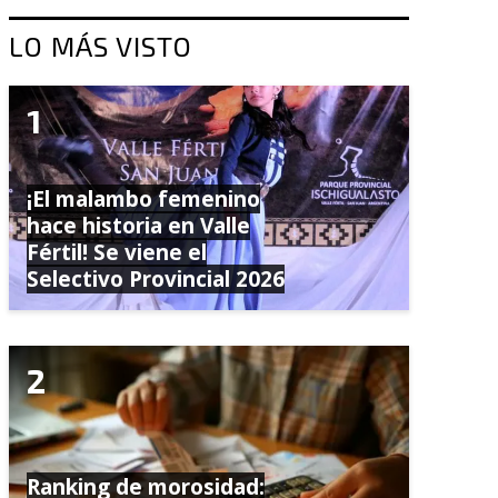
LO MÁS VISTO
¡El malambo femenino
hace historia en Valle
Fértil! Se viene el
Selectivo Provincial 2026
Ranking de morosidad: