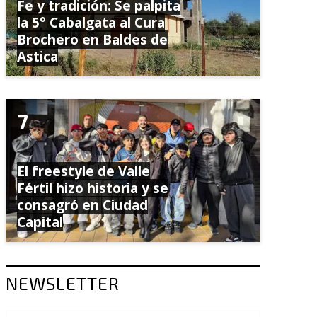
Fe y tradición: Se palpita
la 5° Cabalgata al Cura
Brochero en Baldes de
Astica
El freestyle de Valle
Fértil hizo historia y se
consagró en Ciudad
Capital
NEWSLETTER