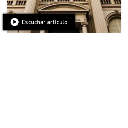
Escuchar artículo
ARGENTINA
El BCRA renovó el swap de
monedas con China por 5 años
más
El BCRA también destacó que “la
renovación de estos acuerdos afianza la
estrecha cooperación entre ambas
instituciones y la excelente relación que
han mantenido en los 17 años